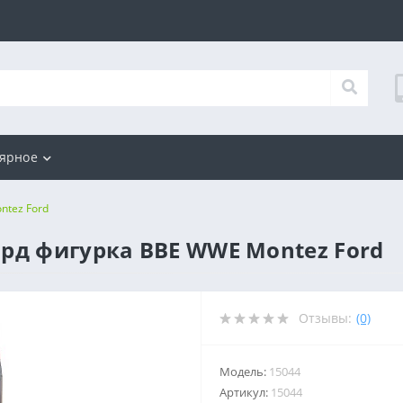
ярное
ntez Ford
рд фигурка ВВЕ WWE Montez Ford
Отзывы:
(0)
Модель:
15044
Артикул:
15044