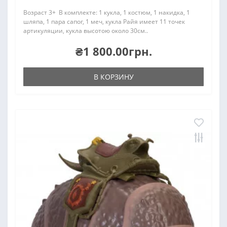
Возраст 3+ В комплекте: 1 кукла, 1 костюм, 1 накидка, 1
шляпа, 1 пара сапог, 1 меч, кукла Райя имеет 11 точек
артикуляции, кукла высотою около 30см..
₴1 800.00грн.
В КОРЗИНУ