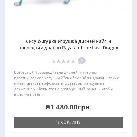
Сису фигурка игрушка Дисней Райя и
последний дракон Raya and the Last Dragon
0
Возраст 3+ Производитель Дисней, материал
пластик, размер игрушки 22смx 5смx 38см, дракон - также
имеет световые эффекты и фразы, активируемые
движением. Нажмите на драгоценный камень, чтобы
включить свет...
₴1 480.00грн.
В КОРЗИНУ