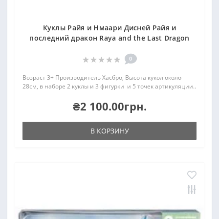
Куклы Райя и Нмаари Дисней Райя и
последний дракон Raya and the Last Dragon
0
Возраст 3+ Производитель Хасбро, Высота кукол около
28см, в наборе 2 куклы и 3 фигурки и 5 точек артикуляции..
₴2 100.00грн.
В КОРЗИНУ