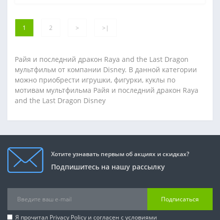
1
2
>
>|
Райя и последний дракон Raya and the Last Dragon
мультфильм от компании Disney. В данной категории
можно приобрести игрушки, фигурки, куклы по
мотивам мультфильма Райя и последний дракон Raya
and the Last Dragon Disney
Хотите узнавать первым об акциях и скидках?
Подпишитесь на нашу рассылку
Подписаться
Я прочитал
Privacy Policy
и согласен с условиями