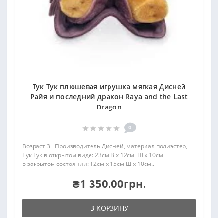
Тук Тук плюшевая игрушка мягкая Дисней
Райя и последний дракон Raya and the Last
Dragon
0
Возраст 3+ Производитель Дисней, материал полиэстер,
Тук Тук в открытом виде: 23см В x 12см Ш x 10см
в закрытом состоянии: 12см x 15см Ш x 10см..
₴1 350.00грн.
В КОРЗИНУ