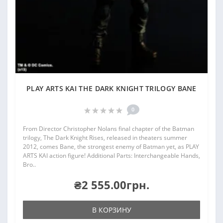
PLAY ARTS KAI THE DARK KNIGHT TRILOGY BANE
0
From Director Christopher Nolans final chapter of the Batman
trilogy, The Dark Knight Rises, released in theaters summer
2012, comes Bane, the strongest enemy of Batman yet, as PLAY
ARTS KAI action figure! Additional Parts: Interchangeable Hands,
Bro..
₴2 555.00грн.
В КОРЗИНУ