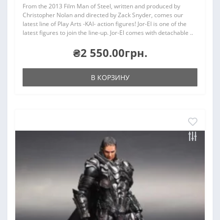
From the 2013 Film Man of Steel, written and produced by
Christopher Nolan and directed by Zack Snyder, comes our
latest line of Play Arts -KAI- action figures! Jor-El is one of the
latest figures to join the line-up. Jor-El comes with detachable ..
₴2 550.00грн.
В КОРЗИНУ