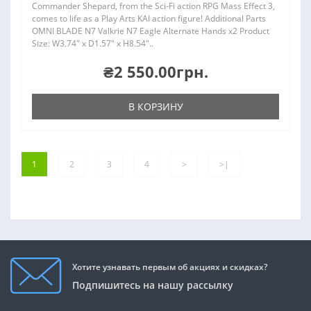
Commander Shepard, from the Sci-Fi action RPG Mass Effect 3,
comes to life as a Play Arts KAI action figure! Additional Parts
OMNI BLADE N7 Valkrie N7 Eagle Alternate Hands x2 Product
Size: W3.74" x D1.57" x H8.54"..
₴2 550.00грн.
В КОРЗИНУ
1
2
3
4
>
>|
Хотите узнавать первым об акциях и скидках?
Подпишитесь на нашу рассылку