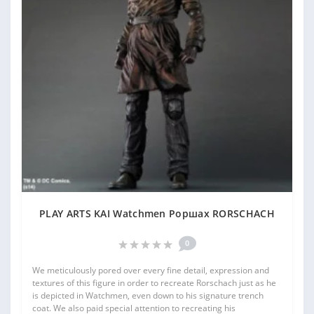
PLAY ARTS KAI Watchmen Роршах RORSCHACH
0
We meticulously pored over every fine detail, expression and
textures of this figure in order to recreate Rorschach just as he
is depicted in Watchmen, even down to his signature trench
coat. We also paid special attention to recreating his