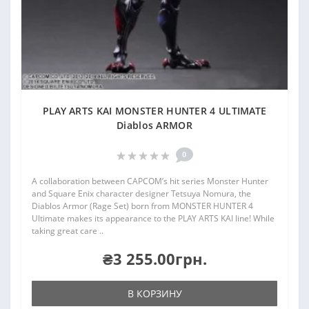
PLAY ARTS KAI MONSTER HUNTER 4 ULTIMATE
Diablos ARMOR
0
A collaboration between CAPCOM’s hit series Monster Hunter
and Square Enix character designer Tetsuya Nomura, the
Diablos Armor (Rage Set) born from MONSTER HUNTER 4
Ultimate makes its appearance to the PLAY ARTS KAI line! While
taking great care ..
₴3 255.00грн.
В КОРЗИНУ