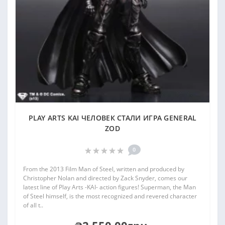
PLAY ARTS KAI ЧЕЛОВЕК СТАЛИ ИГРА GENERAL
ZOD
0
From the 2013 Film Man of Steel, written and produced by
Christopher Nolan and directed by Zack Snyder, comes our
latest line of Play Arts -KAI- action figures! Superman, the Man
of Steel himself, is the most recognized and revered character
of all t..