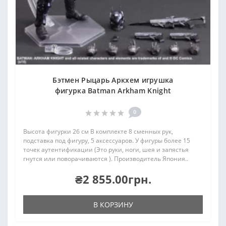
Бэтмен Рыцарь Аркхем игрушка
фигурка Batman Arkham Knight
0
Высота фигурки 26 см В комплекте 8 сменных рук,
подставка под фигуру, 5 аксессуаров. У фигуры более 15
точек аутентификации (Это руки, ноги, шея и запястья
гнутся или поворачиваются ). Производитель Япония..
₴2 855.00грн.
В КОРЗИНУ