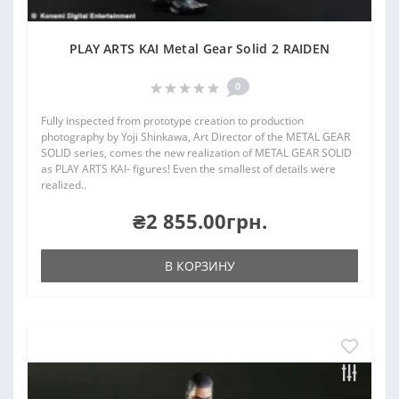
PLAY ARTS KAI Metal Gear Solid 2 RAIDEN
0
Fully inspected from prototype creation to production
photography by Yoji Shinkawa, Art Director of the METAL GEAR
SOLID series, comes the new realization of METAL GEAR SOLID
as PLAY ARTS KAI- figures! Even the smallest of details were
realized..
₴2 855.00грн.
В КОРЗИНУ