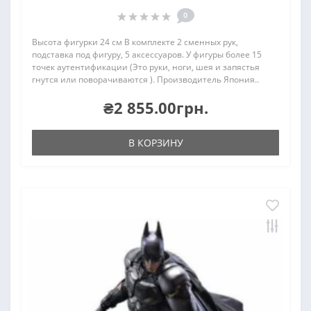
0
Высота фигурки 24 см В комплекте 2 сменных рук,
подставка под фигуру, 5 аксессуаров. У фигуры более 15
точек аутентификации (Это руки, ноги, шея и запястья
гнутся или поворачиваются ). Производитель Япония..
₴2 855.00грн.
В КОРЗИНУ