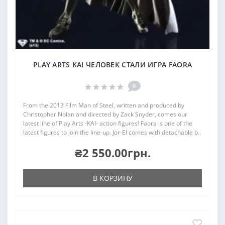
PLAY ARTS KAI ЧЕЛОВЕК СТАЛИ ИГРА FAORA
0
From the 2013 Film Man of Steel, written and produced by
Christopher Nolan and directed by Zack Snyder, comes our
latest line of Play Arts -KAI- action figures! Faora is one of the
latest figures to join the line-up. Jor-El comes with detachable b..
₴2 550.00грн.
В КОРЗИНУ