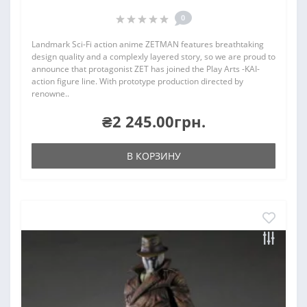
0
Landmark Sci-Fi action anime ZETMAN features breathtaking
design quality and a complexly layered story, so we are proud to
announce that protagonist ZET has joined the Play Arts -KAI-
action figure line. With prototype production directed by
renowne..
₴2 245.00грн.
В КОРЗИНУ