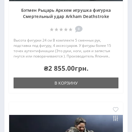
Бэтмен Рыцарь Аркхем игрушка фигурка
Смертельный удар Arkham Deathstroke
0
Высота фигурки 24 см В комплекте 5 сменных рук,
подставка под фигуру, 4 аксессуаров. У фигуры более 15
точек аутентификации (Это руки, ноги, шея и запястья
гнутся или поворачиваются ). Производитель Япония..
₴2 855.00грн.
В КОРЗИНУ