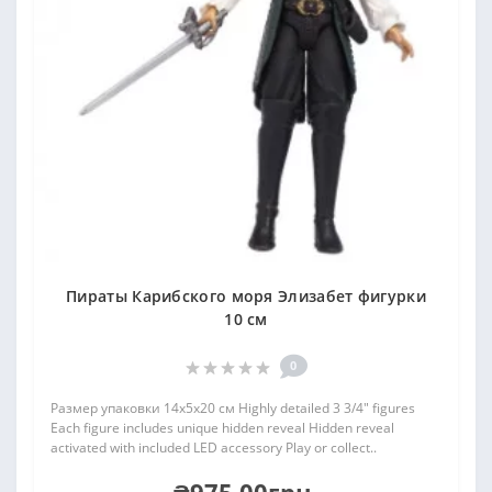
Пираты Карибского моря Элизабет фигурки
10 см
0
Размер упаковки 14х5х20 см Highly detailed 3 3/4" figures
Each figure includes unique hidden reveal Hidden reveal
activated with included LED accessory Play or collect..