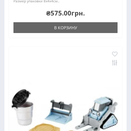
Размер упаковки 8х4х4см..
₴575.00грн.
В КОРЗИНУ