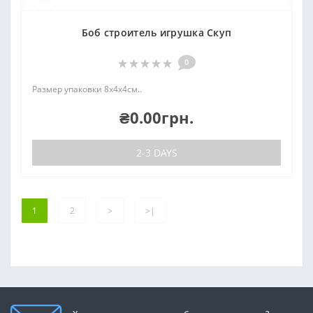
Боб строитель игрушка Скуп
0
Размер упаковки 8х4х4см..
₴0.00грн.
2-3 DAYS
1
2
>
>|