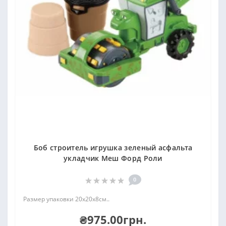
Боб строитель игрушка зеленый асфальта
укладчик Меш Форд Роли
0
Размер упаковки 20х20х8см..
₴975.00грн.