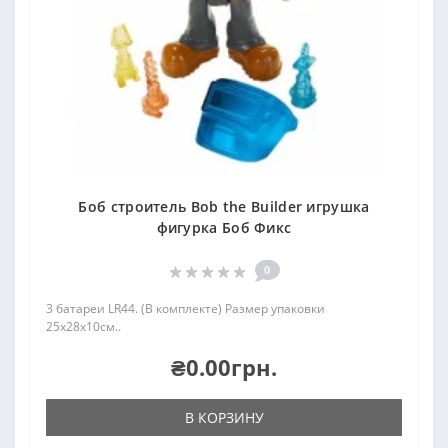
Боб строитель Bob the Builder игрушка
фигурка Боб Фикс
0
3 батареи LR44. (В комплекте) Размер упаковки
25х28х10см..
₴0.00грн.
В КОРЗИНУ