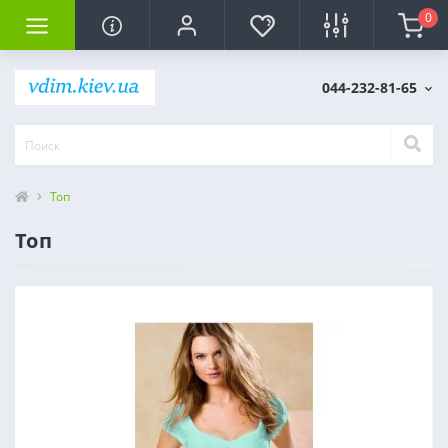
0
044-232-81-65
Топ
Топ