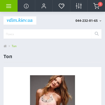
0
044-232-81-65
Топ
Топ