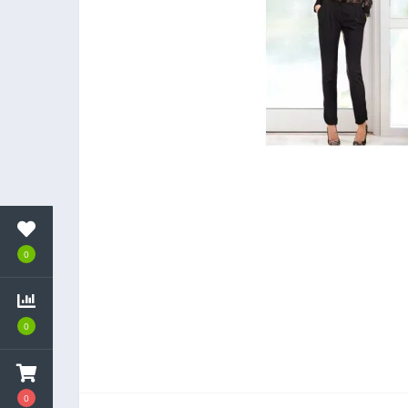
0
0
0