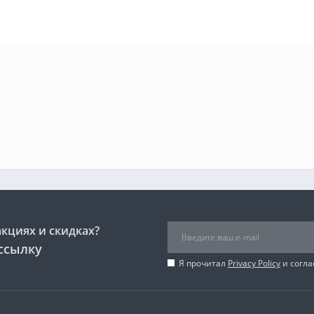
акциях и скидках?
ссылку
Я прочитал
Privacy Policy
и согла