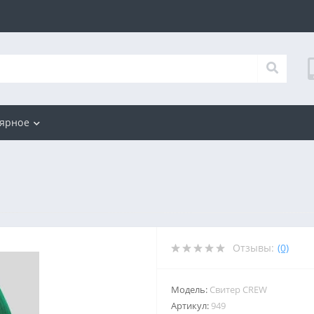
ярное
Отзывы:
(0)
Модель:
Свитер CREW
Артикул:
949