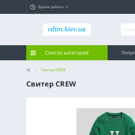
Время работы
Список категорий
Попул
Свитер CREW
Свитер CREW