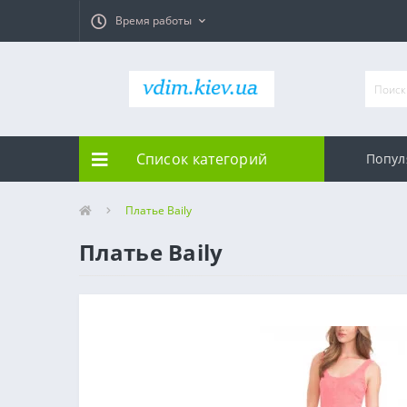
Время работы
Список категорий
Попул
Платье Baily
Платье Baily