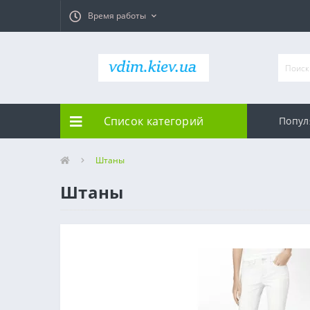
Время работы
Список категорий
Попул
Штаны
Штаны