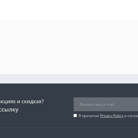
акциях и скидках?
ссылку
Я прочитал
Privacy Policy
и согла