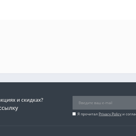
акциях и скидках?
ссылку
Я прочитал
Privacy Policy
и согла