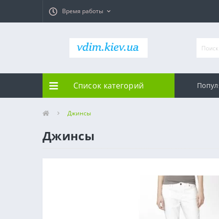
Время работы
Список категорий
Попул
Джинсы
Джинсы