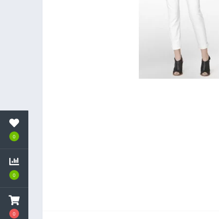
0
0
0