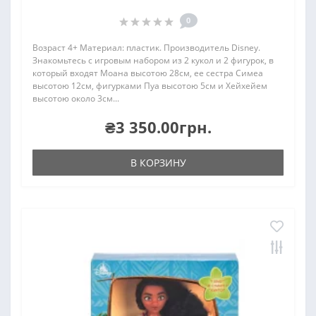
0
Возраст 4+ Материал: пластик. Производитель Disney.
Знакомьтесь с игровым набором из 2 кукол и 2 фигурок, в
который входят Моана высотою 28см, ее сестра Симеа
высотою 12см, фигурками Пуа высотою 5см и Хейхейем
высотою около 3см...
₴3 350.00грн.
В КОРЗИНУ