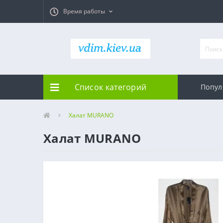
Время работы
Список категорий
Попул
Халат MURANO
Халат MURANO