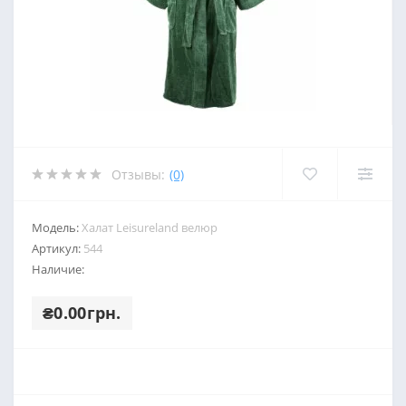
Отзывы:
(0)
Модель:
Халат Leisureland велюр
Артикул:
544
Наличие:
₴0.00грн.