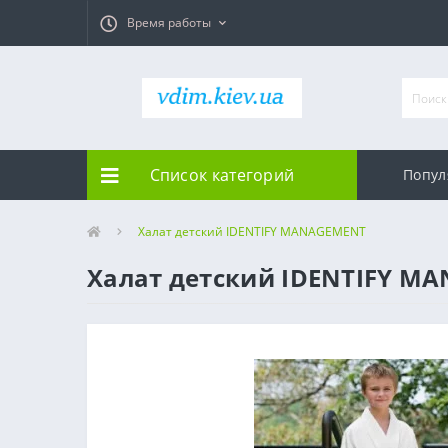
Время работы
Список категорий
Попул
Халат детский IDENTIFY MANAGEMENT
Халат детский IDENTIFY M