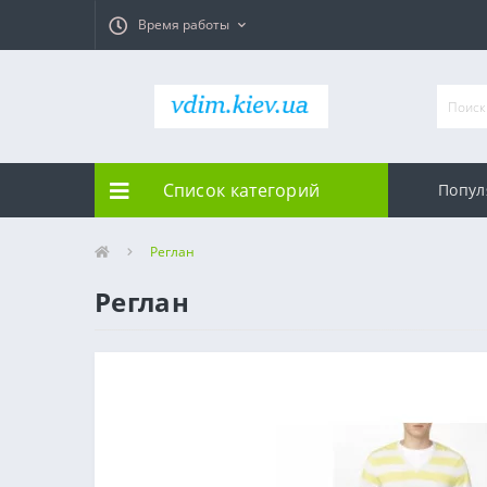
Время работы
Список категорий
Попул
Реглан
Реглан