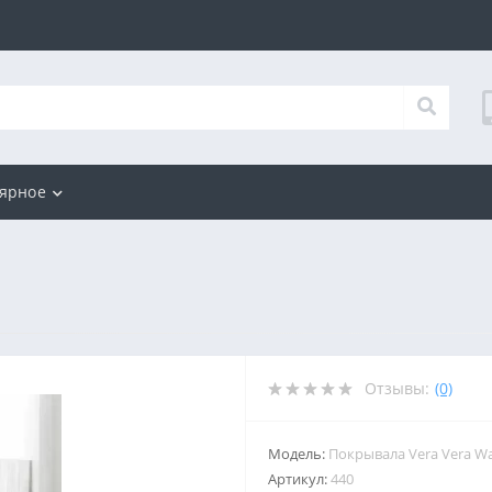
ярное
Отзывы:
(0)
Модель:
Покрывала Vera Vera W
Артикул:
440