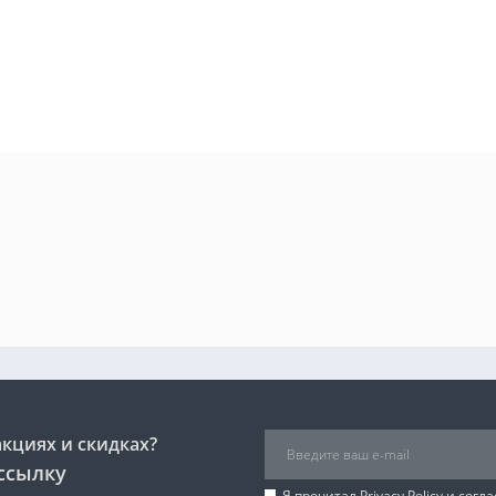
акциях и скидках?
ссылку
Я прочитал
Privacy Policy
и согла